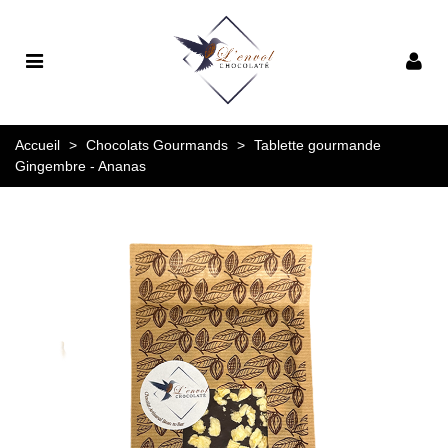
Accueil
>
Chocolats Gourmands
>
Tablette gourmande
Gingembre - Ananas